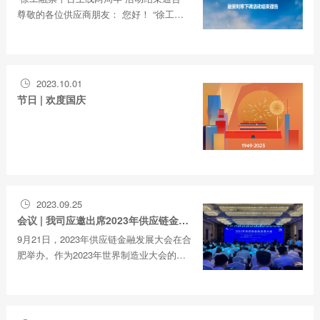
尊敬的各位供应商朋友： 您好！ “徐工融
票平台上线两周年活动”...
2023.10.01

节日 | 欢度国庆
2023.09.25

会议 | 我司应邀出席2023年供应链金融发展大会
9月21日，2023年供应链金融发展大会在合
肥举办。作为2023年世界制造业大会的专
题活动之一，2023年供应链金融发展...