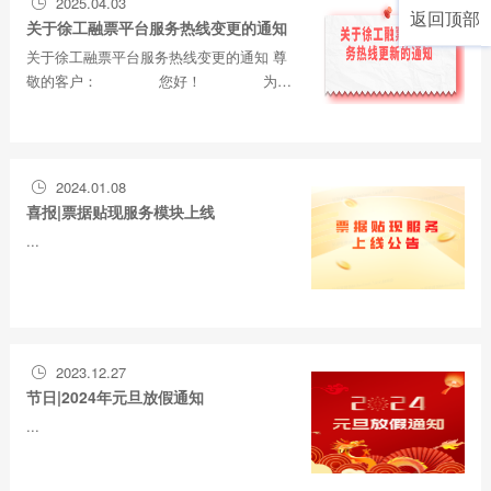
2025.04.03

返回顶部
关于徐工融票平台服务热线变更的通知
关于徐工融票平台服务热线变更的通知 尊
敬的客户： 您好！ 为进
一步优化服务流程，提升沟通效率，自
2025年4......
2024.01.08

喜报|票据贴现服务模块上线
...
2023.12.27

节日|2024年元旦放假通知
...