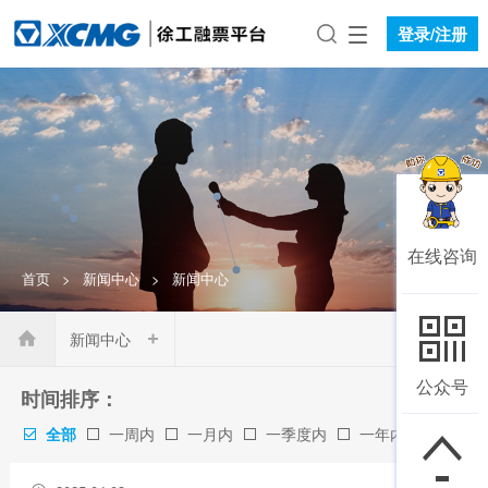
登录/注册
在线咨询
首页
>
新闻中心
>
新闻中心
新闻中心

公众号
时间排序：
全部
一周内
一月内
一季度内
一年内